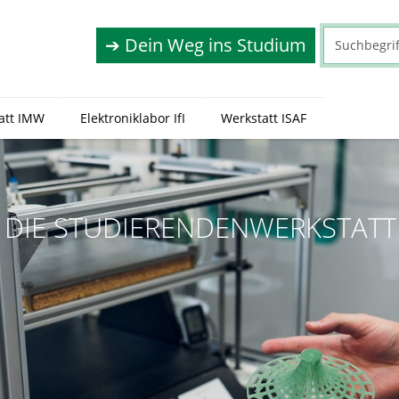
➔ Dein Weg ins Studium
att IMW
Elektroniklabor IfI
Werkstatt ISAF
KSTATT AN DER TU CLAUSTHAL
DIE STUDIERENDENWERKSTATT